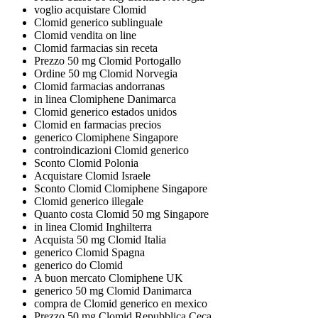
voglio acquistare Clomid
Clomid generico sublinguale
Clomid vendita on line
Clomid farmacias sin receta
Prezzo 50 mg Clomid Portogallo
Ordine 50 mg Clomid Norvegia
Clomid farmacias andorranas
in linea Clomiphene Danimarca
Clomid generico estados unidos
Clomid en farmacias precios
generico Clomiphene Singapore
controindicazioni Clomid generico
Sconto Clomid Polonia
Acquistare Clomid Israele
Sconto Clomid Clomiphene Singapore
Clomid generico illegale
Quanto costa Clomid 50 mg Singapore
in linea Clomid Inghilterra
Acquista 50 mg Clomid Italia
generico Clomid Spagna
generico do Clomid
A buon mercato Clomiphene UK
generico 50 mg Clomid Danimarca
compra de Clomid generico en mexico
Prezzo 50 mg Clomid Repubblica Ceca