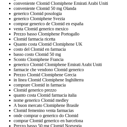
conveniente Clomid Clomiphene Emirati Arabi Uniti
conveniente Clomid 50 mg Olanda
generico Clomid posologia
generico Clomiphene Svezia
comprar generico de Clomid en españa
venta Clomid generico mexico
Prezzo basso Clomiphene Portogallo
Clomid farmacia ricetta
Quanto costa Clomid Clomiphene UK
costo del Clomid en farmacia
basso costo Clomid 50 mg
Sconto Clomiphene Francia
generico Clomid Clomiphene Emirati Arabi Uniti
farmacie che vendono Clomid generico
Prezzo Clomid Clomiphene Grecia
in linea Clomid Clomiphene Inghilterra
comprare Clomid in farmacia
Clomid generico prezzo
quanto costa Clomid farmacia italia
nome generico Clomid medley
A buon mercato Clomiphene Brasile
Clomid femenino venta farmacias
onde comprar o generico do Clomid
comprar Clomid generico en barcelona
Prezzo basso 50 mg Clomid Norvegia