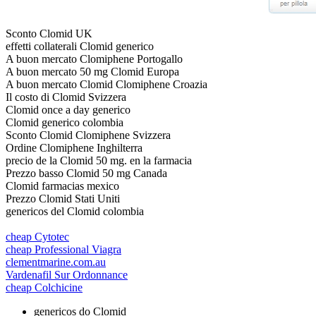
Sconto Clomid UK
effetti collaterali Clomid generico
A buon mercato Clomiphene Portogallo
A buon mercato 50 mg Clomid Europa
A buon mercato Clomid Clomiphene Croazia
Il costo di Clomid Svizzera
Clomid once a day generico
Clomid generico colombia
Sconto Clomid Clomiphene Svizzera
Ordine Clomiphene Inghilterra
precio de la Clomid 50 mg. en la farmacia
Prezzo basso Clomid 50 mg Canada
Clomid farmacias mexico
Prezzo Clomid Stati Uniti
genericos del Clomid colombia
cheap Cytotec
cheap Professional Viagra
clementmarine.com.au
Vardenafil Sur Ordonnance
cheap Colchicine
genericos do Clomid