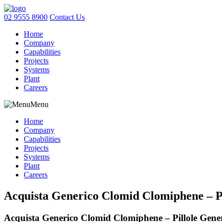
02 9555 8900
Contact Us
Home
Company
Capabilities
Projects
Systems
Plant
Careers
Menu
Home
Company
Capabilities
Projects
Systems
Plant
Careers
Acquista Generico Clomid Clomiphene – Pi
Acquista Generico Clomid Clomiphene – Pillole Gene