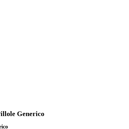
llole Generico
rico