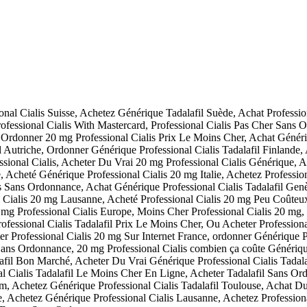
nal Cialis Suisse, Achetez Générique Tadalafil Suède, Achat Professio
fessional Cialis With Mastercard, Professional Cialis Pas Cher Sans O
 Ordonner 20 mg Professional Cialis Prix Le Moins Cher, Achat Génériq
 Autriche, Ordonner Générique Professional Cialis Tadalafil Finlande
sional Cialis, Acheter Du Vrai 20 mg Professional Cialis Générique, Ac
Acheté Générique Professional Cialis 20 mg Italie, Achetez Profession
 Sans Ordonnance, Achat Générique Professional Cialis Tadalafil Genèv
ialis 20 mg Lausanne, Acheté Professional Cialis 20 mg Peu Coûteux
mg Professional Cialis Europe, Moins Cher Professional Cialis 20 mg, 
fessional Cialis Tadalafil Prix Le Moins Cher, Ou Acheter Professiona
Professional Cialis 20 mg Sur Internet France, ordonner Générique Pr
 Sans Ordonnance, 20 mg Professional Cialis combien ça coûte Génériqu
afil Bon Marché, Acheter Du Vrai Générique Professional Cialis Tadal
al Cialis Tadalafil Le Moins Cher En Ligne, Acheter Tadalafil Sans O
, Achetez Générique Professional Cialis Tadalafil Toulouse, Achat Du
e, Achetez Générique Professional Cialis Lausanne, Achetez Profession