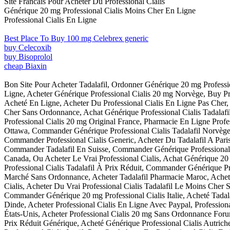
Site Francais Pour Acheter Du Professional Cialis
Générique 20 mg Professional Cialis Moins Cher En Ligne
Professional Cialis En Ligne
Best Place To Buy 100 mg Celebrex generic
buy Celecoxib
buy Bisoprolol
cheap Biaxin
Bon Site Pour Acheter Tadalafil, Ordonner Générique 20 mg Professio
Ligne, Acheter Générique Professional Cialis 20 mg Norvège, Buy Pro
Acheté En Ligne, Acheter Du Professional Cialis En Ligne Pas Cher,
Cher Sans Ordonnance, Achat Générique Professional Cialis Tadalafil
Professional Cialis 20 mg Original France, Pharmacie En Ligne Profes
Ottawa, Commander Générique Professional Cialis Tadalafil Norvège, 
Commander Professional Cialis Generic, Acheter Du Tadalafil A Paris
Commander Tadalafil En Suisse, Commander Générique Professional C
Canada, Ou Acheter Le Vrai Professional Cialis, Achat Générique 20 
Professional Cialis Tadalafil À Prix Réduit, Commander Générique Pro
Marché Sans Ordonnance, Acheter Tadalafil Pharmacie Maroc, Acheter 
Cialis, Acheter Du Vrai Professional Cialis Tadalafil Le Moins Cher
Commander Générique 20 mg Professional Cialis Italie, Acheté Tadal
Dinde, Acheter Professional Cialis En Ligne Avec Paypal, Profession
États-Unis, Acheter Professional Cialis 20 mg Sans Ordonnance Forum
Prix Réduit Générique, Acheté Générique Professional Cialis Autrich