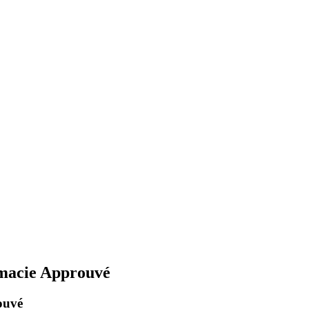
rmacie Approuvé
ouvé