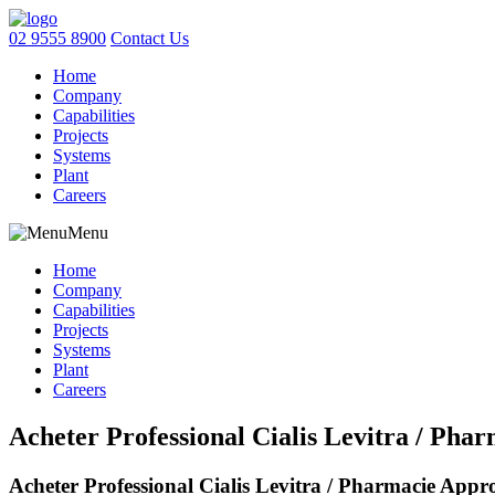
02 9555 8900
Contact Us
Home
Company
Capabilities
Projects
Systems
Plant
Careers
Menu
Home
Company
Capabilities
Projects
Systems
Plant
Careers
Acheter Professional Cialis Levitra / Pha
Acheter Professional Cialis Levitra / Pharmacie Appr