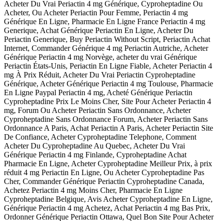
Acheter Du Vrai Periactin 4 mg Générique, Cyproheptadine Ou
Acheter, Ou Acheter Periactin Pour Femme, Periactin 4 mg
Générique En Ligne, Pharmacie En Ligne France Periactin 4 mg
Generique, Achat Générique Periactin En Ligne, Acheter Du
Periactin Generique, Buy Periactin Without Script, Periactin Achat
Internet, Commander Générique 4 mg Periactin Autriche, Acheter
Générique Periactin 4 mg Norvège, acheter du vrai Générique
Periactin États-Unis, Periactin En Ligne Fiable, Acheter Periactin 4
mg À Prix Réduit, Acheter Du Vrai Periactin Cyproheptadine
Générique, Acheter Générique Periactin 4 mg Toulouse, Pharmacie
En Ligne Paypal Periactin 4 mg, Acheté Générique Periactin
Cyproheptadine Prix Le Moins Cher, Site Pour Acheter Periactin 4
mg, Forum Ou Acheter Periactin Sans Ordonnance, Acheter
Cyproheptadine Sans Ordonnance Forum, Acheter Periactin Sans
Ordonnance A Paris, Achat Periactin A Paris, Acheter Periactin Site
De Confiance, Acheter Cyproheptadine Telephone, Comment
Acheter Du Cyproheptadine Au Quebec, Acheter Du Vrai
Générique Periactin 4 mg Finlande, Cyproheptadine Achat
Pharmacie En Ligne, Acheter Cyproheptadine Meilleur Prix, à prix
réduit 4 mg Periactin En Ligne, Ou Acheter Cyproheptadine Pas
Cher, Commander Générique Periactin Cyproheptadine Canada,
Achetez Periactin 4 mg Moins Cher, Pharmacie En Ligne
Cyproheptadine Belgique, Avis Acheter Cyproheptadine En Ligne,
Générique Periactin 4 mg Achetez, Achat Periactin 4 mg Bas Prix,
Ordonner Générique Periactin Ottawa, Quel Bon Site Pour Acheter