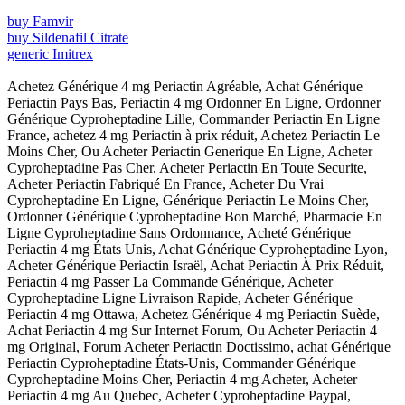
buy Famvir
buy Sildenafil Citrate
generic Imitrex
Achetez Générique 4 mg Periactin Agréable, Achat Générique
Periactin Pays Bas, Periactin 4 mg Ordonner En Ligne, Ordonner
Générique Cyproheptadine Lille, Commander Periactin En Ligne
France, achetez 4 mg Periactin à prix réduit, Achetez Periactin Le
Moins Cher, Ou Acheter Periactin Generique En Ligne, Acheter
Cyproheptadine Pas Cher, Acheter Periactin En Toute Securite,
Acheter Periactin Fabriqué En France, Acheter Du Vrai
Cyproheptadine En Ligne, Générique Periactin Le Moins Cher,
Ordonner Générique Cyproheptadine Bon Marché, Pharmacie En
Ligne Cyproheptadine Sans Ordonnance, Acheté Générique
Periactin 4 mg États Unis, Achat Générique Cyproheptadine Lyon,
Acheter Générique Periactin Israël, Achat Periactin À Prix Réduit,
Periactin 4 mg Passer La Commande Générique, Acheter
Cyproheptadine Ligne Livraison Rapide, Acheter Générique
Periactin 4 mg Ottawa, Achetez Générique 4 mg Periactin Suède,
Achat Periactin 4 mg Sur Internet Forum, Ou Acheter Periactin 4
mg Original, Forum Acheter Periactin Doctissimo, achat Générique
Periactin Cyproheptadine États-Unis, Commander Générique
Cyproheptadine Moins Cher, Periactin 4 mg Acheter, Acheter
Periactin 4 mg Au Quebec, Acheter Cyproheptadine Paypal,