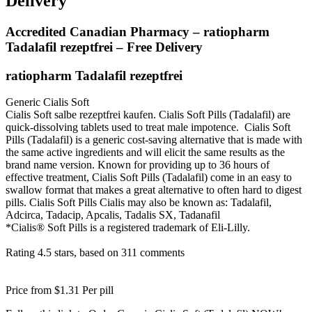
Delivery
Accredited Canadian Pharmacy – ratiopharm
Tadalafil rezeptfrei – Free Delivery
ratiopharm Tadalafil rezeptfrei
Generic Cialis Soft
Cialis Soft salbe rezeptfrei kaufen. Cialis Soft Pills (Tadalafil) are
quick-dissolving tablets used to treat male impotence. Cialis Soft
Pills (Tadalafil) is a generic cost-saving alternative that is made with
the same active ingredients and will elicit the same results as the
brand name version. Known for providing up to 36 hours of
effective treatment, Cialis Soft Pills (Tadalafil) come in an easy to
swallow format that makes a great alternative to often hard to digest
pills. Cialis Soft Pills Cialis may also be known as: Tadalafil,
Adcirca, Tadacip, Apcalis, Tadalis SX, Tadanafil
*Cialis® Soft Pills is a registered trademark of Eli-Lilly.
Rating
4.5
stars, based on
311
comments
Price from
$1.31
Per pill