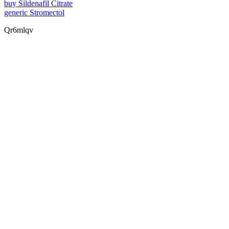
buy Sildenafil Citrate
generic Stromectol
Qr6mlqv