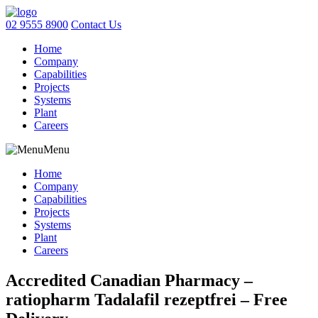
02 9555 8900
Contact Us
Home
Company
Capabilities
Projects
Systems
Plant
Careers
Menu
Home
Company
Capabilities
Projects
Systems
Plant
Careers
Accredited Canadian Pharmacy –
ratiopharm Tadalafil rezeptfrei – Free