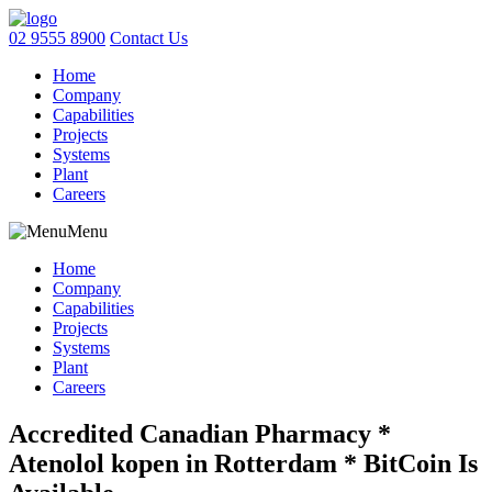
02 9555 8900
Contact Us
Home
Company
Capabilities
Projects
Systems
Plant
Careers
Menu
Home
Company
Capabilities
Projects
Systems
Plant
Careers
Accredited Canadian Pharmacy *
Atenolol kopen in Rotterdam * BitCoin Is