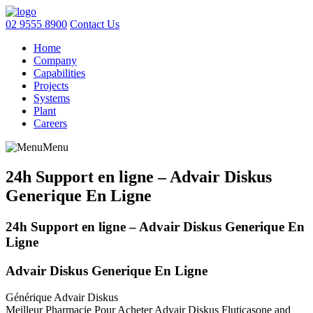
02 9555 8900
Contact Us
Home
Company
Capabilities
Projects
Systems
Plant
Careers
Menu
24h Support en ligne – Advair Diskus
Generique En Ligne
24h Support en ligne – Advair Diskus Generique En
Ligne
Advair Diskus Generique En Ligne
Générique Advair Diskus
Meilleur Pharmacie Pour Acheter Advair Diskus Fluticasone and