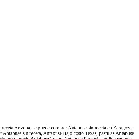
 receta Arizona, se puede comprar Antabuse sin receta en Zaragoza,
Antabuse sin receta, Antabuse Bajo costo Texas, pastillas Antabuse
Majorca, precio Antabuse Texas, Antabuse farmacias online seguras