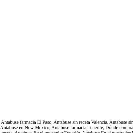
Antabuse farmacia El Paso, Antabuse sin receta Valencia, Antabuse sin
 Antabuse en New Mexico, Antabuse farmacia Tenerife, Dónde comprar 
 receta, Antabuse En el mostrador Tenerife, Antabuse En el mostrador 