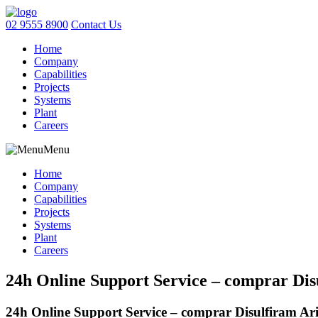
02 9555 8900
Contact Us
Home
Company
Capabilities
Projects
Systems
Plant
Careers
Menu
Home
Company
Capabilities
Projects
Systems
Plant
Careers
24h Online Support Service – comprar Dis
24h Online Support Service – comprar Disulfiram Ar