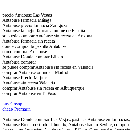
precio Antabuse Las Vegas
Antabuse farmacia Málaga
Antabuse precio farmacia Zaragoza
Antabuse la mejor farmacia online de España
se puede comprar Antabuse sin receta en Arizona
Antabuse farmacia sin receta
donde comprar la pastilla Antabuse
como comprar Antabuse
Antabuse Donde comprar Bilbao
Antabuse comprar
se puede comprar Antabuse sin receta en Valencia
comprar Antabuse online en Madrid
Antabuse Precio Majorca
Antabuse sin receta Valencia
comprar Antabuse sin receta en Albuquerque
comprar Antabuse en El Paso
buy Cosopt
cheap Premarin
Antabuse Donde comprar Las Vegas, pastillas Antabuse en farmacias, 
Antabuse En el mostrador Phoenix, Antabuse barato Seville, comprar
de venta en farmacias, Antabuse barato Bilbao, Comprar Antabuse sin