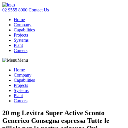
02 9555 8900
Contact Us
Home
Company
Capabilities
Projects
Systems
Plant
Careers
Menu
Home
Company
Capabilities
Projects
Systems
Plant
Careers
20 mg Levitra Super Active Sconto
Generico Consegna espressa Tutte le