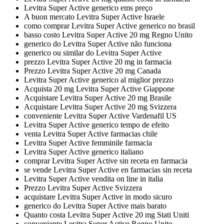
Levitra Super Active generico ems preço
A buon mercato Levitra Super Active Israele
como comprar Levitra Super Active generico no brasil
basso costo Levitra Super Active 20 mg Regno Unito
generico do Levitra Super Active não funciona
generico ou similar do Levitra Super Active
prezzo Levitra Super Active 20 mg in farmacia
Prezzo Levitra Super Active 20 mg Canada
Levitra Super Active generico al miglior prezzo
Acquista 20 mg Levitra Super Active Giappone
Acquistare Levitra Super Active 20 mg Brasile
Acquistare Levitra Super Active 20 mg Svizzera
conveniente Levitra Super Active Vardenafil US
Levitra Super Active generico tempo de efeito
venta Levitra Super Active farmacias chile
Levitra Super Active femminile farmacia
Levitra Super Active generico italiano
comprar Levitra Super Active sin receta en farmacia
se vende Levitra Super Active en farmacias sin receta
Levitra Super Active vendita on line in italia
Prezzo Levitra Super Active Svizzera
acquistare Levitra Super Active in modo sicuro
generico do Levitra Super Active mais barato
Quanto costa Levitra Super Active 20 mg Stati Uniti
conveniente Levitra Super Active Regno Unito