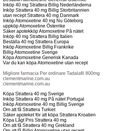
Inköp 40 mg Strattera Billig Nederländerna
Inköp Strattera 40 mg Billig Storbritannien
utan recept Strattera 40 mg Danmark
Inköp Atomoxetine 40 mg Nu Göteborg
uppköp Atomoxetine Österrike
Säker apotekköp Atomoxetine På nätet
Inköp 40 mg Strattera Billig Italien
Beställa 40 mg Strattera Europa
Inköp Atomoxetine Billig Frankrike
Billig Atomoxetine Sverige
Köpa Atomoxetine Generisk Kanada
Var du kan köpa Atomoxetine utan recept
Migliore farmacia Per ordinare Tadalafil 800mg
clementmarine.com.au
clementmarine.com.au
Köpa Strattera 40 mg Sverige
Inköp Strattera 40 mg På nätet Portugal
Inköp Atomoxetine 40 mg Billig Sverige
Om att få Strattera Turkiet
Säker apoteket för att köpa Strattera Kroatien
Köpa Lågt Pris Strattera 40 mg
Om att få Strattera 40 mg Grekland
Om att få Billig Atomoxetine utan recept