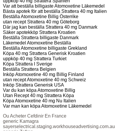
uppköp 40 mg Strattera Spanien
Var att beställa billigaste Atomoxetine Läkemedel
Bästa apotek för att beställa Strattera 40 mg Italien
Beställa Atomoxetine Billig Österrike
utan recept Strattera 40 mg Göteborg
Där jag kan beställa Strattera 40 mg Danmark
Säker apotekköp Strattera Kroatien
Beställa Strattera billigaste Danmark
Läkemedel Atomoxetine Beställa
Beställa Atomoxetine billigaste Grekland
Köpa 40 mg Strattera Generisk Kroatien
uppköp 40 mg Strattera Turkiet
Köpa Strattera I Sverige
Beställa Strattera Belgien
Inköp Atomoxetine 40 mg Billig Finland
utan recept Atomoxetine 40 mg Schweiz
Inköp Strattera Generisk USA
Var du kan köpa Atomoxetine Billig
Utan Recept 40 mg Strattera Köpa
Köpa Atomoxetine 40 mg Nu Italien
Var man kan köpa Atomoxetine Läkemedel
Ou Acheter Cefdinir En France
generic Kamagra
sayerselectrical.staging.workhouseadvertising.com.au