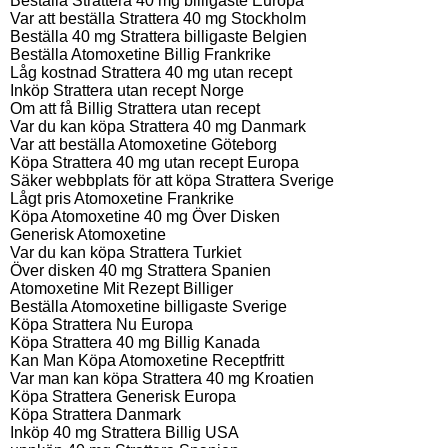
Beställa Strattera 40 mg billigaste Europa
Var att beställa Strattera 40 mg Stockholm
Beställa 40 mg Strattera billigaste Belgien
Beställa Atomoxetine Billig Frankrike
Låg kostnad Strattera 40 mg utan recept
Inköp Strattera utan recept Norge
Om att få Billig Strattera utan recept
Var du kan köpa Strattera 40 mg Danmark
Var att beställa Atomoxetine Göteborg
Köpa Strattera 40 mg utan recept Europa
Säker webbplats för att köpa Strattera Sverige
Lågt pris Atomoxetine Frankrike
Köpa Atomoxetine 40 mg Över Disken
Generisk Atomoxetine
Var du kan köpa Strattera Turkiet
Över disken 40 mg Strattera Spanien
Atomoxetine Mit Rezept Billiger
Beställa Atomoxetine billigaste Sverige
Köpa Strattera Nu Europa
Köpa Strattera 40 mg Billig Kanada
Kan Man Köpa Atomoxetine Receptfritt
Var man kan köpa Strattera 40 mg Kroatien
Köpa Strattera Generisk Europa
Köpa Strattera Danmark
Inköp 40 mg Strattera Billig USA