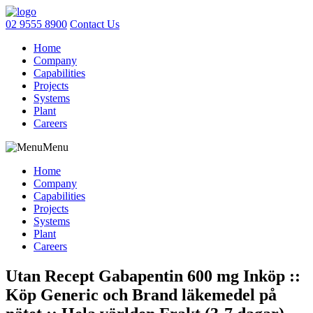
02 9555 8900
Contact Us
Home
Company
Capabilities
Projects
Systems
Plant
Careers
Menu
Home
Company
Capabilities
Projects
Systems
Plant
Careers
Utan Recept Gabapentin 600 mg Inköp ::
Köp Generic och Brand läkemedel på