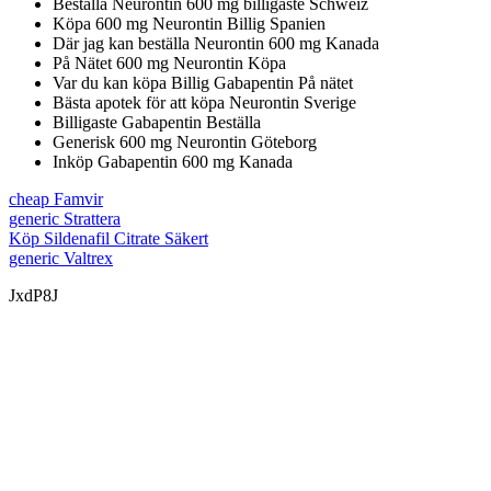
Beställa Neurontin 600 mg billigaste Schweiz
Köpa 600 mg Neurontin Billig Spanien
Där jag kan beställa Neurontin 600 mg Kanada
På Nätet 600 mg Neurontin Köpa
Var du kan köpa Billig Gabapentin På nätet
Bästa apotek för att köpa Neurontin Sverige
Billigaste Gabapentin Beställa
Generisk 600 mg Neurontin Göteborg
Inköp Gabapentin 600 mg Kanada
cheap Famvir
generic Strattera
Köp Sildenafil Citrate Säkert
generic Valtrex
JxdP8J