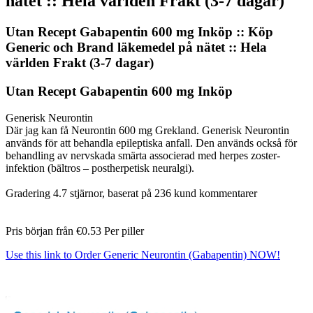
nätet :: Hela världen Frakt (3-7 dagar)
Utan Recept Gabapentin 600 mg Inköp :: Köp
Generic och Brand läkemedel på nätet :: Hela
världen Frakt (3-7 dagar)
Utan Recept Gabapentin 600 mg Inköp
Generisk Neurontin
Där jag kan få Neurontin 600 mg Grekland. Generisk Neurontin
används för att behandla epileptiska anfall. Den används också för
behandling av nervskada smärta associerad med herpes zoster-
infektion (bältros – postherpetisk neuralgi).
Gradering
4.7
stjärnor, baserat på
236
kund kommentarer
Pris början från
€0.53
Per piller
Use this link to Order Generic Neurontin (Gabapentin) NOW!