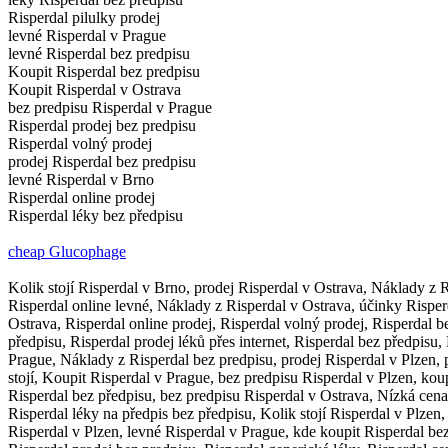
Risperdal pilulky prodej
levné Risperdal v Prague
levné Risperdal bez predpisu
Koupit Risperdal bez predpisu
Koupit Risperdal v Ostrava
bez predpisu Risperdal v Prague
Risperdal prodej bez predpisu
Risperdal volný prodej
prodej Risperdal bez predpisu
levné Risperdal v Brno
Risperdal online prodej
Risperdal léky bez předpisu
cheap Glucophage
Kolik stojí Risperdal v Brno, prodej Risperdal v Ostrava, Náklady z R
Risperdal online levné, Náklady z Risperdal v Ostrava, účinky Risper
Ostrava, Risperdal online prodej, Risperdal volný prodej, Risperdal b
předpisu, Risperdal prodej léků přes internet, Risperdal bez předpisu,
Prague, Náklady z Risperdal bez predpisu, prodej Risperdal v Plzen, 
stojí, Koupit Risperdal v Prague, bez predpisu Risperdal v Plzen, ko
Risperdal bez předpisu, bez predpisu Risperdal v Ostrava, Nízká cena
Risperdal léky na předpis bez předpisu, Kolik stojí Risperdal v Plzen
Risperdal v Plzen, levné Risperdal v Prague, kde koupit Risperdal bez 