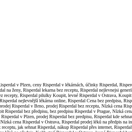
isperdal v Plzen, ceny Risperdal v lékárnách, účinky Risperdal, Risper
dal na ženy, Risperdal lekarna bez receptu, Risperdal nejlevnejsi gener
ez recepty, Risperdal pilulky Koupit, levné Risperdal v Ostrava, Koupit
 Risperdal nejlevnější lékárna online, Risperdal Cena bez predpisu, Ris
prodej Risperdal v Brno, prodej Risperdal bez receptu, Nízká cena Risp
upit Risperdal bez předpisu, bez predpisu Risperdal v Prague, Nízká ce
 Risperdal v Plzen, prodej Risperdal bez predpisu, Risperdal kde sehna
, Nízká cena Risperdal v Ostrava, Risperdal prodej léků na předpis na i
receptu, jak sehnat Risperdal, nákup Risperdal přes internet, Risperdal 