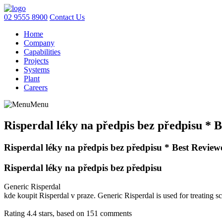
02 9555 8900
Contact Us
Home
Company
Capabilities
Projects
Systems
Plant
Careers
Menu
Risperdal léky na předpis bez předpisu *
Risperdal léky na předpis bez předpisu * Best Revi
Risperdal léky na předpis bez předpisu
Generic Risperdal
kde koupit Risperdal v praze. Generic Risperdal is used for treating schi
Rating
4.4
stars, based on
151
comments