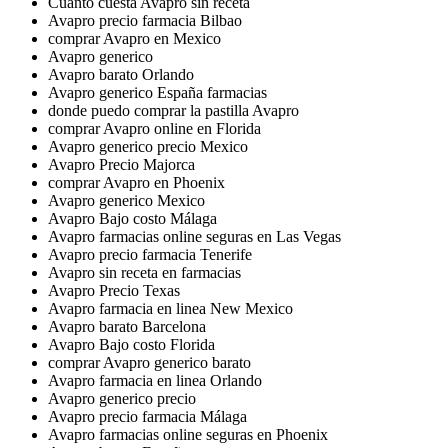
Cuánto cuesta Avapro sin receta
Avapro precio farmacia Bilbao
comprar Avapro en Mexico
Avapro generico
Avapro barato Orlando
Avapro generico España farmacias
donde puedo comprar la pastilla Avapro
comprar Avapro online en Florida
Avapro generico precio Mexico
Avapro Precio Majorca
comprar Avapro en Phoenix
Avapro generico Mexico
Avapro Bajo costo Málaga
Avapro farmacias online seguras en Las Vegas
Avapro precio farmacia Tenerife
Avapro sin receta en farmacias
Avapro Precio Texas
Avapro farmacia en linea New Mexico
Avapro barato Barcelona
Avapro Bajo costo Florida
comprar Avapro generico barato
Avapro farmacia en linea Orlando
Avapro generico precio
Avapro precio farmacia Málaga
Avapro farmacias online seguras en Phoenix