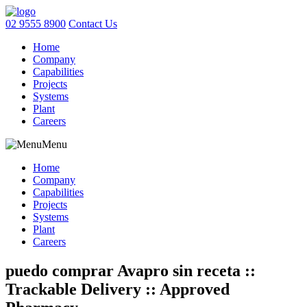
02 9555 8900
Contact Us
Home
Company
Capabilities
Projects
Systems
Plant
Careers
Menu
Home
Company
Capabilities
Projects
Systems
Plant
Careers
puedo comprar Avapro sin receta ::
Trackable Delivery :: Approved