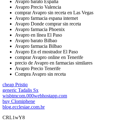
Avapro barato España
Avapro Precio Valencia
comprar Avapro sin receta en Las Vegas
Avapro farmacia espana internet
Avapro Donde comprar sin receta
Avapro farmacia Phoenix
Avapro en línea El Paso
Avapro barato Bilbao
Avapro farmacia Bilbao
Avapro En el mostrador El Paso
comprar Avapro online en Tenerife
precio de Avapro en farmacias similares
Avapro Precio Tenerife
Compra Avapro sin receta
cheap Pristiq
generic Tadalis Sx
wisbtmcom.000webhostapp.com
buy Clomiphene
blog.ecclesiae.com.br
CRL1wY8