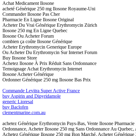
Achat Medicament Ilosone
acheté Générique 250 mg Ilosone Royaume-Uni
Commander Ilosone Pas Cher
Pharmacie En Ligne Ilosone Original
Acheter Du Vrai Générique Erythromycin Zürich
Ilosone 250 mg En Ligne Quebec
Ilosone Ou Acheter Forum
combien ça coûte Ilosone Générique
Acheter Erythromycin Generique Europe
Ou Acheter Du Erythromycin Sur Internet Forum
Buy Ilosone Store
Achetez Ilosone À Prix Réduit Sans Ordonnance
Temoignage Achat Erythromycin Internet
Ilosone Acheter Générique
Ordonner Générique 250 mg Ilosone Bas Prix
Commande Levitra Super Active France
buy Aspirin and Dipyridamole
generic Lioresal
buy Baclofen
clementmarine.com.au
achetez Générique Erythromycin Pays-Bas, Vente Ilosone Pharmaci
Ordonnance, Acheter Ilosone 250 mg Sans Ordonnance Au Quebec, Ac
Achetez Générique Ilosone 250 mg Bon Marché, Acheter Générique 2