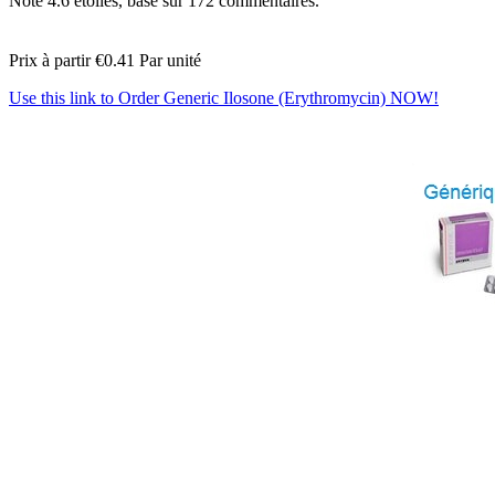
Note
4.6
étoiles, basé sur
172
commentaires.
Prix à partir
€0.41
Par unité
Use this link to Order Generic Ilosone (Erythromycin) NOW!