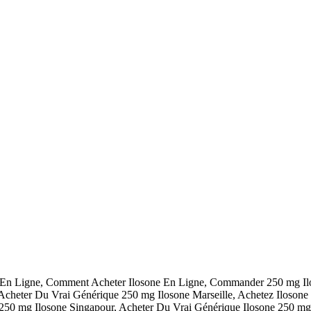
e En Ligne, Comment Acheter Ilosone En Ligne, Commander 250 mg Il
heter Du Vrai Générique 250 mg Ilosone Marseille, Achetez Ilosone 
50 mg Ilosone Singapour, Acheter Du Vrai Générique Ilosone 250 mg 