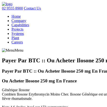
02 9555 8900
Contact Us
Home
Company
Capabilities
Projects
Systems
Plant
Careers
Menu
Payer Par BTC :: Ou Acheter Ilosone 250
Payer Par BTC :: Ou Acheter Ilosone 250 mg En Fra
Ou Acheter Ilosone 250 mg En France
Générique Ilosone
Combien Ilosone Erythromycin Moins Cher. Ilosone Générique est un anti
fièvre rhumatismale.