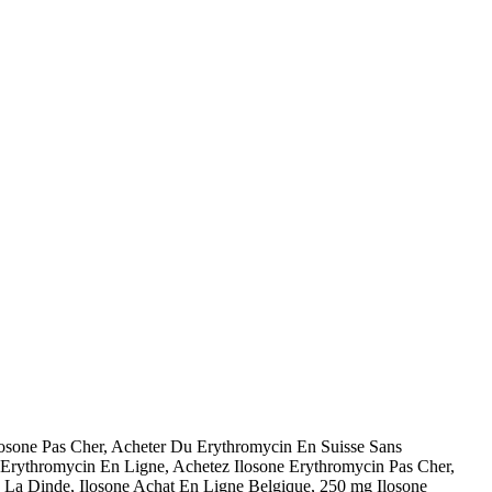
osone Pas Cher, Acheter Du Erythromycin En Suisse Sans
Erythromycin En Ligne, Achetez Ilosone Erythromycin Pas Cher,
La Dinde, Ilosone Achat En Ligne Belgique, 250 mg Ilosone