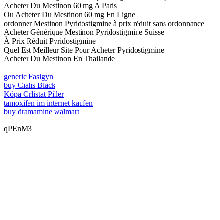
Acheter Du Mestinon 60 mg A Paris
Ou Acheter Du Mestinon 60 mg En Ligne
ordonner Mestinon Pyridostigmine à prix réduit sans ordonnance
Acheter Générique Mestinon Pyridostigmine Suisse
À Prix Réduit Pyridostigmine
Quel Est Meilleur Site Pour Acheter Pyridostigmine
Acheter Du Mestinon En Thailande
generic Fasigyn
buy Cialis Black
Köpa Orlistat Piller
tamoxifen im internet kaufen
buy dramamine walmart
qPEnM3