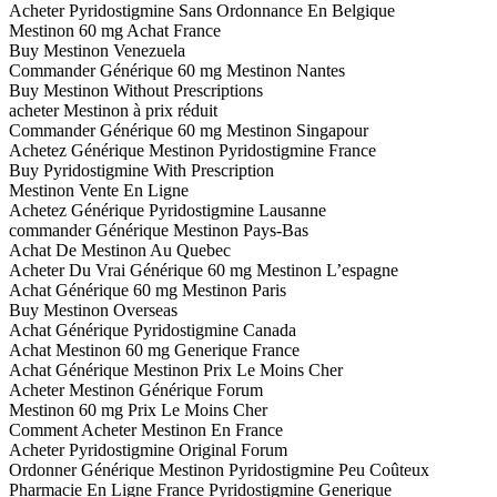
Acheter Pyridostigmine Sans Ordonnance En Belgique
Mestinon 60 mg Achat France
Buy Mestinon Venezuela
Commander Générique 60 mg Mestinon Nantes
Buy Mestinon Without Prescriptions
acheter Mestinon à prix réduit
Commander Générique 60 mg Mestinon Singapour
Achetez Générique Mestinon Pyridostigmine France
Buy Pyridostigmine With Prescription
Mestinon Vente En Ligne
Achetez Générique Pyridostigmine Lausanne
commander Générique Mestinon Pays-Bas
Achat De Mestinon Au Quebec
Acheter Du Vrai Générique 60 mg Mestinon L’espagne
Achat Générique 60 mg Mestinon Paris
Buy Mestinon Overseas
Achat Générique Pyridostigmine Canada
Achat Mestinon 60 mg Generique France
Achat Générique Mestinon Prix Le Moins Cher
Acheter Mestinon Générique Forum
Mestinon 60 mg Prix Le Moins Cher
Comment Acheter Mestinon En France
Acheter Pyridostigmine Original Forum
Ordonner Générique Mestinon Pyridostigmine Peu Coûteux
Pharmacie En Ligne France Pyridostigmine Generique