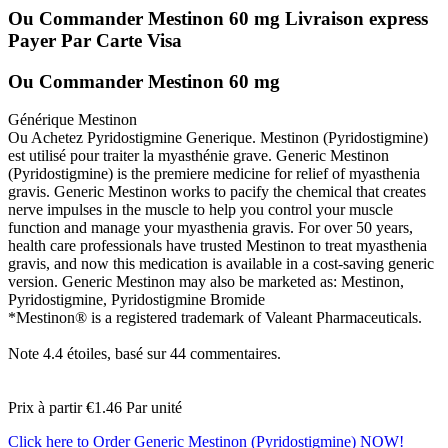
Ou Commander Mestinon 60 mg Livraison express
Payer Par Carte Visa
Ou Commander Mestinon 60 mg
Générique Mestinon
Ou Achetez Pyridostigmine Generique. Mestinon (Pyridostigmine)
est utilisé pour traiter la myasthénie grave. Generic Mestinon
(Pyridostigmine) is the premiere medicine for relief of myasthenia
gravis. Generic Mestinon works to pacify the chemical that creates
nerve impulses in the muscle to help you control your muscle
function and manage your myasthenia gravis. For over 50 years,
health care professionals have trusted Mestinon to treat myasthenia
gravis, and now this medication is available in a cost-saving generic
version. Generic Mestinon may also be marketed as: Mestinon,
Pyridostigmine, Pyridostigmine Bromide
*Mestinon® is a registered trademark of Valeant Pharmaceuticals.
Note
4.4
étoiles, basé sur
44
commentaires.
Prix à partir
€1.46
Par unité
Click here to Order Generic Mestinon (Pyridostigmine) NOW!