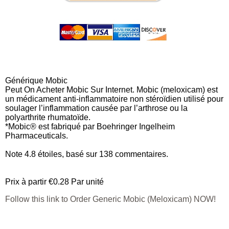
Générique Mobic
Peut On Acheter Mobic Sur Internet. Mobic (meloxicam) est
un médicament anti-inflammatoire non stéroïdien utilisé pour
soulager l’inflammation causée par l’arthrose ou la
polyarthrite rhumatoïde.
*Mobic® est fabriqué par Boehringer Ingelheim
Pharmaceuticals.
Note
4.8
étoiles, basé sur
138
commentaires.
Prix à partir
€0.28
Par unité
Follow this link to Order Generic Mobic (Meloxicam) NOW!