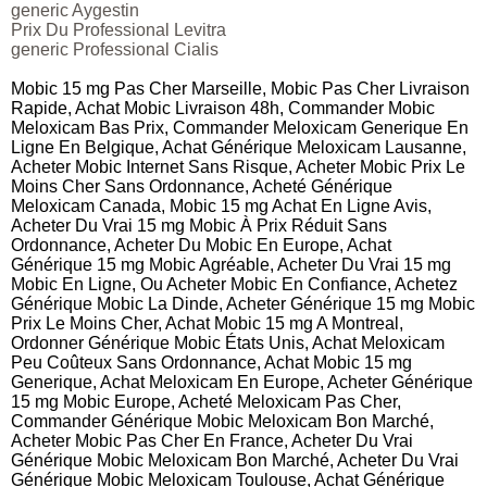
generic Aygestin
Prix Du Professional Levitra
generic Professional Cialis
Mobic 15 mg Pas Cher Marseille, Mobic Pas Cher Livraison
Rapide, Achat Mobic Livraison 48h, Commander Mobic
Meloxicam Bas Prix, Commander Meloxicam Generique En
Ligne En Belgique, Achat Générique Meloxicam Lausanne,
Acheter Mobic Internet Sans Risque, Acheter Mobic Prix Le
Moins Cher Sans Ordonnance, Acheté Générique
Meloxicam Canada, Mobic 15 mg Achat En Ligne Avis,
Acheter Du Vrai 15 mg Mobic À Prix Réduit Sans
Ordonnance, Acheter Du Mobic En Europe, Achat
Générique 15 mg Mobic Agréable, Acheter Du Vrai 15 mg
Mobic En Ligne, Ou Acheter Mobic En Confiance, Achetez
Générique Mobic La Dinde, Acheter Générique 15 mg Mobic
Prix Le Moins Cher, Achat Mobic 15 mg A Montreal,
Ordonner Générique Mobic États Unis, Achat Meloxicam
Peu Coûteux Sans Ordonnance, Achat Mobic 15 mg
Generique, Achat Meloxicam En Europe, Acheter Générique
15 mg Mobic Europe, Acheté Meloxicam Pas Cher,
Commander Générique Mobic Meloxicam Bon Marché,
Acheter Mobic Pas Cher En France, Acheter Du Vrai
Générique Mobic Meloxicam Bon Marché, Acheter Du Vrai
Générique Mobic Meloxicam Toulouse, Achat Générique