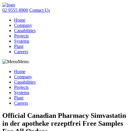
02 9555 8900
Contact Us
Home
Company
Capabilities
Projects
Systems
Plant
Careers
Menu
Home
Company
Capabilities
Projects
Systems
Plant
Careers
Official Canadian Pharmacy Simvastatin
in der apotheke rezeptfrei Free Samples