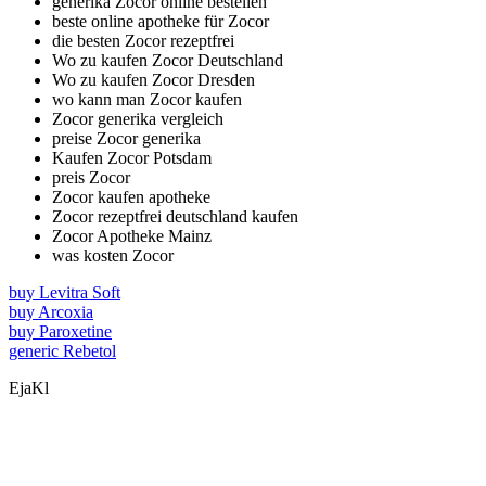
generika Zocor online bestellen
beste online apotheke für Zocor
die besten Zocor rezeptfrei
Wo zu kaufen Zocor Deutschland
Wo zu kaufen Zocor Dresden
wo kann man Zocor kaufen
Zocor generika vergleich
preise Zocor generika
Kaufen Zocor Potsdam
preis Zocor
Zocor kaufen apotheke
Zocor rezeptfrei deutschland kaufen
Zocor Apotheke Mainz
was kosten Zocor
buy Levitra Soft
buy Arcoxia
buy Paroxetine
generic Rebetol
EjaKl