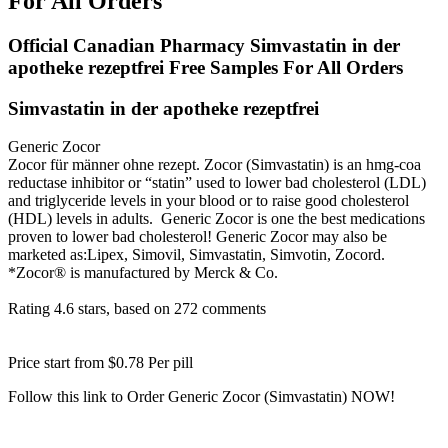
For All Orders
Official Canadian Pharmacy Simvastatin in der
apotheke rezeptfrei Free Samples For All Orders
Simvastatin in der apotheke rezeptfrei
Generic Zocor
Zocor für männer ohne rezept. Zocor (Simvastatin) is an hmg-coa
reductase inhibitor or “statin” used to lower bad cholesterol (LDL)
and triglyceride levels in your blood or to raise good cholesterol
(HDL) levels in adults. Generic Zocor is one the best medications
proven to lower bad cholesterol! Generic Zocor may also be
marketed as:Lipex, Simovil, Simvastatin, Simvotin, Zocord.
*Zocor® is manufactured by Merck & Co.
Rating
4.6
stars, based on
272
comments
Price start from
$0.78
Per pill
Follow this link to Order Generic Zocor (Simvastatin) NOW!