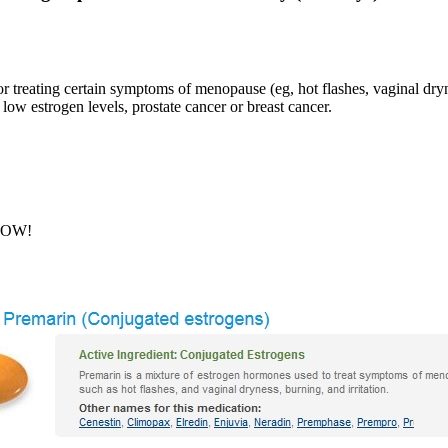
reating certain symptoms of menopause (eg, hot flashes, vaginal drynes
t low estrogen levels, prostate cancer or breast cancer.
 NOW!