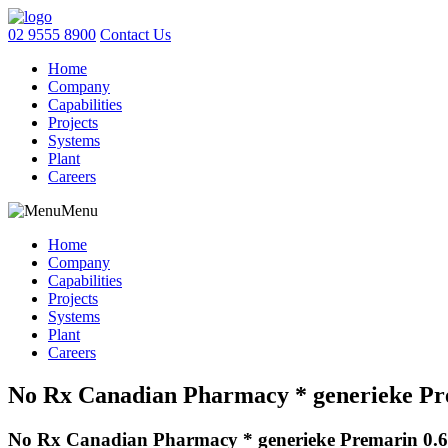
02 9555 8900
Contact Us
Home
Company
Capabilities
Projects
Systems
Plant
Careers
Menu
Home
Company
Capabilities
Projects
Systems
Plant
Careers
No Rx Canadian Pharmacy * generieke Pre
No Rx Canadian Pharmacy * generieke Premarin 0.6