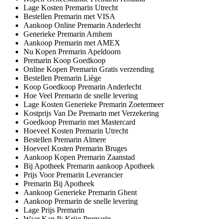
Lage Kosten Premarin Utrecht
Bestellen Premarin met VISA
Aankoop Online Premarin Anderlecht
Generieke Premarin Arnhem
Aankoop Premarin met AMEX
Nu Kopen Premarin Apeldoorn
Premarin Koop Goedkoop
Online Kopen Premarin Gratis verzending
Bestellen Premarin Liège
Koop Goedkoop Premarin Anderlecht
Hoe Veel Premarin de snelle levering
Lage Kosten Generieke Premarin Zoetermeer
Kostprijs Van De Premarin met Verzekering
Goedkoop Premarin met Mastercard
Hoeveel Kosten Premarin Utrecht
Bestellen Premarin Almere
Hoeveel Kosten Premarin Bruges
Aankoop Kopen Premarin Zaanstad
Bij Apotheek Premarin aankoop Apotheek
Prijs Voor Premarin Leverancier
Premarin Bij Apotheek
Aankoop Generieke Premarin Ghent
Aankoop Premarin de snelle levering
Lage Prijs Premarin
Waar Kan Ik Krijg Premarin