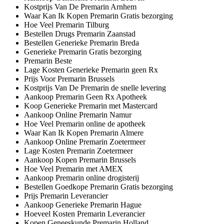
Kostprijs Van De Premarin Arnhem
Waar Kan Ik Kopen Premarin Gratis bezorging
Hoe Veel Premarin Tilburg
Bestellen Drugs Premarin Zaanstad
Bestellen Generieke Premarin Breda
Generieke Premarin Gratis bezorging
Premarin Beste
Lage Kosten Generieke Premarin geen Rx
Prijs Voor Premarin Brussels
Kostprijs Van De Premarin de snelle levering
Aankoop Premarin Geen Rx Apotheek
Koop Generieke Premarin met Mastercard
Aankoop Online Premarin Namur
Hoe Veel Premarin online de apotheek
Waar Kan Ik Kopen Premarin Almere
Aankoop Online Premarin Zoetermeer
Lage Kosten Premarin Zoetermeer
Aankoop Kopen Premarin Brussels
Hoe Veel Premarin met AMEX
Aankoop Premarin online drogisterij
Bestellen Goedkope Premarin Gratis bezorging
Prijs Premarin Leverancier
Aankoop Generieke Premarin Hague
Hoeveel Kosten Premarin Leverancier
Kopen Geneeskunde Premarin Holland