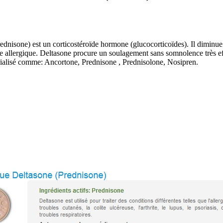
isone) est un corticostéroïde hormone (glucocorticoïdes). Il diminue 
e allergique. Deltasone procure un soulagement sans somnolence très eff
ialisé comme: Ancortone, Prednisone , Prednisolone, Nosipren.