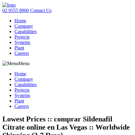
02 9555 8900
Contact Us
Home
Company
Capabilities
Projects
Systems
Plant
Careers
Menu
Home
Company
Capabilities
Projects
Systems
Plant
Careers
Lowest Prices :: comprar Sildenafil
Citrate online en Las Vegas :: Worldwide