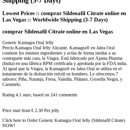
Shipping (3-7 Days)
Lowest Prices :: comprar Sildenafil Citrate online en
Las Vegas :: Worldwide Shipping (3-7 Days)
comprar Sildenafil Citrate online en Las Vegas
Generic Kamagra Oral Jelly
Precio Kamagra Oral Jelly Alicante. Kamagra® en Jalea Oral
contiene los mismos ingredientes y actúa de forma similar a su
contraparte más cara, la Viagra. Está fabricado por Ajanta Pharma
(India) en una fábrica BPM certificada y aprobada por la FDA india.
Al igual que la Viagra, la Kamagra® en Jalea Oral se utiliza en el
tratamiento de la disfunción eréctil en hombres. Le ofrecemos 7
sabores: Piña, Naranja, Fresa, Vainilla, Plátano, Grosella Negra, y
Caramelo.
Rating
4.1
stars, based on
241
comments
Price start from
€ 2.30
Per jelly
Click here to Order Generic Kamagra Oral Jelly (Sildenafil Citrate)
NOW!