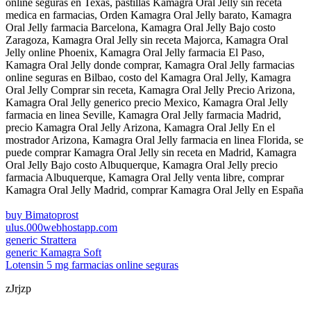
online seguras en Texas, pastillas Kamagra Oral Jelly sin receta
medica en farmacias, Orden Kamagra Oral Jelly barato, Kamagra
Oral Jelly farmacia Barcelona, Kamagra Oral Jelly Bajo costo
Zaragoza, Kamagra Oral Jelly sin receta Majorca, Kamagra Oral
Jelly online Phoenix, Kamagra Oral Jelly farmacia El Paso,
Kamagra Oral Jelly donde comprar, Kamagra Oral Jelly farmacias
online seguras en Bilbao, costo del Kamagra Oral Jelly, Kamagra
Oral Jelly Comprar sin receta, Kamagra Oral Jelly Precio Arizona,
Kamagra Oral Jelly generico precio Mexico, Kamagra Oral Jelly
farmacia en linea Seville, Kamagra Oral Jelly farmacia Madrid,
precio Kamagra Oral Jelly Arizona, Kamagra Oral Jelly En el
mostrador Arizona, Kamagra Oral Jelly farmacia en linea Florida, se
puede comprar Kamagra Oral Jelly sin receta en Madrid, Kamagra
Oral Jelly Bajo costo Albuquerque, Kamagra Oral Jelly precio
farmacia Albuquerque, Kamagra Oral Jelly venta libre, comprar
Kamagra Oral Jelly Madrid, comprar Kamagra Oral Jelly en España
buy Bimatoprost
ulus.000webhostapp.com
generic Strattera
generic Kamagra Soft
Lotensin 5 mg farmacias online seguras
zJrjzp