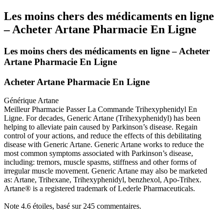
Les moins chers des médicaments en ligne
– Acheter Artane Pharmacie En Ligne
Les moins chers des médicaments en ligne – Acheter
Artane Pharmacie En Ligne
Acheter Artane Pharmacie En Ligne
Générique Artane
Meilleur Pharmacie Passer La Commande Trihexyphenidyl En
Ligne. For decades, Generic Artane (Trihexyphenidyl) has been
helping to alleviate pain caused by Parkinson’s disease. Regain
control of your actions, and reduce the effects of this debilitating
disease with Generic Artane. Generic Artane works to reduce the
most common symptoms associated with Parkinson’s disease,
including: tremors, muscle spasms, stiffness and other forms of
irregular muscle movement. Generic Artane may also be marketed
as: Artane, Trihexane, Trihexyphenidyl, benzhexol, Apo-Trihex.
Artane® is a registered trademark of Lederle Pharmaceuticals.
Note
4.6
étoiles, basé sur
245
commentaires.