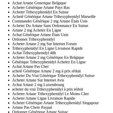
Achat Artane Generique Belgique
Acheter Générique Artane Pays Bas
Acheter Trihexyphenidyl En Suisse
Acheté Générique Artane Trihexyphenidyl Marseille
Commander Générique 2 mg Artane États Unis
Acheter Du Artane Sans Ordonnance En Suisse
Artane 2 mg Acheter En Ligne
Achat Générique Artane États Unis
Ordonner Trihexyphenidyl
Acheter Artane 2 mg Sur Internet Forum
Trihexyphenidyl En Ligne Livraison Rapide
Achat Trihexyphenidyl 48h
Acheter Artane 2 mg Générique En Belgique
Générique Trihexyphenidyl Achetez En Ligne
Achat Artane Pas Cher
acheté Générique Artane 2 mg à prix réduit
Acheter Du Vrai Générique Trihexyphenidyl Suisse
Acheter Artane Sur Internet Avis
Achat Artane 2 mg Luxembourg
acheter du vrai Trihexyphenidyl à prix réduit
Acheter Artane Trihexyphenidyl Le Moins Cher
Acheter Artane Ligne Livraison Rapide
Acheter Générique Artane Trihexyphenidyl Singapour
Artane Pas Chere Paypal
Ordonner Générique Artane Suisse