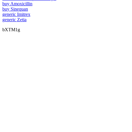
buy Amoxicillin
buy Sinequan
generic Imitrex
generic Zetia
bXTM1g