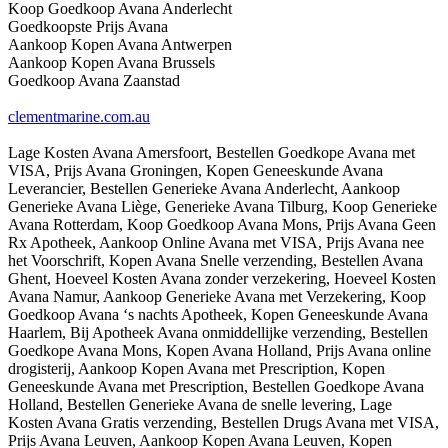
Koop Goedkoop Avana Anderlecht
Goedkoopste Prijs Avana
Aankoop Kopen Avana Antwerpen
Aankoop Kopen Avana Brussels
Goedkoop Avana Zaanstad
clementmarine.com.au
Lage Kosten Avana Amersfoort, Bestellen Goedkope Avana met
VISA, Prijs Avana Groningen, Kopen Geneeskunde Avana
Leverancier, Bestellen Generieke Avana Anderlecht, Aankoop
Generieke Avana Liège, Generieke Avana Tilburg, Koop Generieke
Avana Rotterdam, Koop Goedkoop Avana Mons, Prijs Avana Geen
Rx Apotheek, Aankoop Online Avana met VISA, Prijs Avana nee
het Voorschrift, Kopen Avana Snelle verzending, Bestellen Avana
Ghent, Hoeveel Kosten Avana zonder verzekering, Hoeveel Kosten
Avana Namur, Aankoop Generieke Avana met Verzekering, Koop
Goedkoop Avana ‘s nachts Apotheek, Kopen Geneeskunde Avana
Haarlem, Bij Apotheek Avana onmiddellijke verzending, Bestellen
Goedkope Avana Mons, Kopen Avana Holland, Prijs Avana online
drogisterij, Aankoop Kopen Avana met Prescription, Kopen
Geneeskunde Avana met Prescription, Bestellen Goedkope Avana
Holland, Bestellen Generieke Avana de snelle levering, Lage
Kosten Avana Gratis verzending, Bestellen Drugs Avana met VISA,
Prijs Avana Leuven, Aankoop Kopen Avana Leuven, Kopen