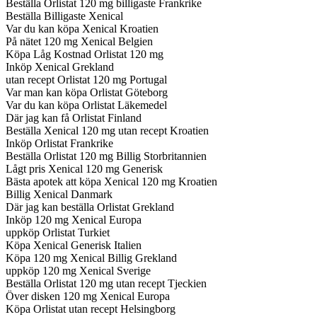
Beställa Orlistat 120 mg billigaste Frankrike
Beställa Billigaste Xenical
Var du kan köpa Xenical Kroatien
På nätet 120 mg Xenical Belgien
Köpa Låg Kostnad Orlistat 120 mg
Inköp Xenical Grekland
utan recept Orlistat 120 mg Portugal
Var man kan köpa Orlistat Göteborg
Var du kan köpa Orlistat Läkemedel
Där jag kan få Orlistat Finland
Beställa Xenical 120 mg utan recept Kroatien
Inköp Orlistat Frankrike
Beställa Orlistat 120 mg Billig Storbritannien
Lågt pris Xenical 120 mg Generisk
Bästa apotek att köpa Xenical 120 mg Kroatien
Billig Xenical Danmark
Där jag kan beställa Orlistat Grekland
Inköp 120 mg Xenical Europa
uppköp Orlistat Turkiet
Köpa Xenical Generisk Italien
Köpa 120 mg Xenical Billig Grekland
uppköp 120 mg Xenical Sverige
Beställa Orlistat 120 mg utan recept Tjeckien
Över disken 120 mg Xenical Europa
Köpa Orlistat utan recept Helsingborg