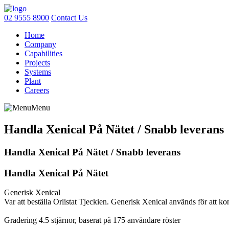
02 9555 8900
Contact Us
Home
Company
Capabilities
Projects
Systems
Plant
Careers
Menu
Handla Xenical På Nätet / Snabb leverans
Handla Xenical På Nätet / Snabb leverans
Handla Xenical På Nätet
Generisk Xenical
Var att beställa Orlistat Tjeckien. Generisk Xenical används för att ko
Gradering
4.5
stjärnor, baserat på
175
användare röster