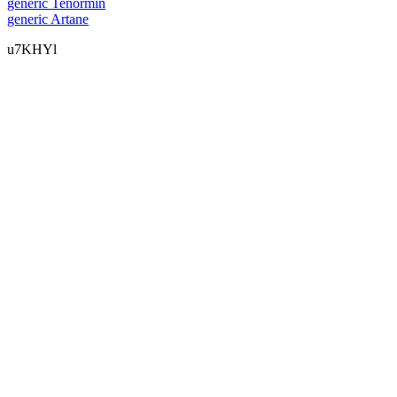
generic Tenormin
generic Artane
u7KHYl