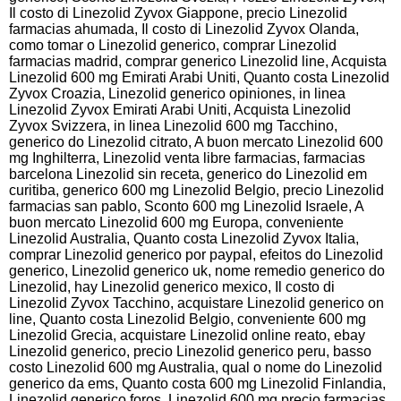
Il costo di Linezolid Zyvox Giappone, precio Linezolid
farmacias ahumada, Il costo di Linezolid Zyvox Olanda,
como tomar o Linezolid generico, comprar Linezolid
farmacias madrid, comprar generico Linezolid line, Acquista
Linezolid 600 mg Emirati Arabi Uniti, Quanto costa Linezolid
Zyvox Croazia, Linezolid generico opiniones, in linea
Linezolid Zyvox Emirati Arabi Uniti, Acquista Linezolid
Zyvox Svizzera, in linea Linezolid 600 mg Tacchino,
generico do Linezolid citrato, A buon mercato Linezolid 600
mg Inghilterra, Linezolid venta libre farmacias, farmacias
barcelona Linezolid sin receta, generico do Linezolid em
curitiba, generico 600 mg Linezolid Belgio, precio Linezolid
farmacias san pablo, Sconto 600 mg Linezolid Israele, A
buon mercato Linezolid 600 mg Europa, conveniente
Linezolid Australia, Quanto costa Linezolid Zyvox Italia,
comprar Linezolid generico por paypal, efeitos do Linezolid
generico, Linezolid generico uk, nome remedio generico do
Linezolid, hay Linezolid generico mexico, Il costo di
Linezolid Zyvox Tacchino, acquistare Linezolid generico on
line, Quanto costa Linezolid Belgio, conveniente 600 mg
Linezolid Grecia, acquistare Linezolid online reato, ebay
Linezolid generico, precio Linezolid generico peru, basso
costo Linezolid 600 mg Australia, qual o nome do Linezolid
generico da ems, Quanto costa 600 mg Linezolid Finlandia,
Linezolid generico foros, Linezolid 600 mg precio farmacias,