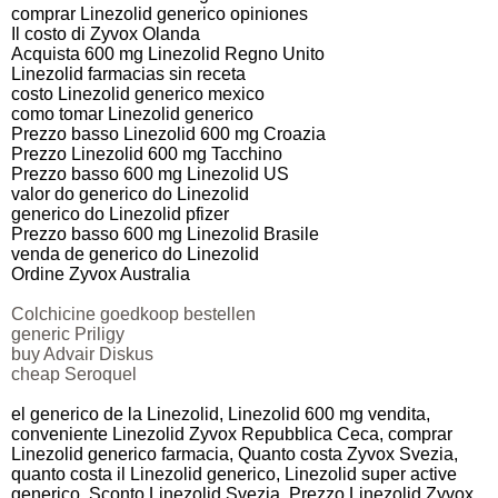
comprar Linezolid generico opiniones
Il costo di Zyvox Olanda
Acquista 600 mg Linezolid Regno Unito
Linezolid farmacias sin receta
costo Linezolid generico mexico
como tomar Linezolid generico
Prezzo basso Linezolid 600 mg Croazia
Prezzo Linezolid 600 mg Tacchino
Prezzo basso 600 mg Linezolid US
valor do generico do Linezolid
generico do Linezolid pfizer
Prezzo basso 600 mg Linezolid Brasile
venda de generico do Linezolid
Ordine Zyvox Australia
Colchicine goedkoop bestellen
generic Priligy
buy Advair Diskus
cheap Seroquel
el generico de la Linezolid, Linezolid 600 mg vendita,
conveniente Linezolid Zyvox Repubblica Ceca, comprar
Linezolid generico farmacia, Quanto costa Zyvox Svezia,
quanto costa il Linezolid generico, Linezolid super active
generico, Sconto Linezolid Svezia, Prezzo Linezolid Zyvox,