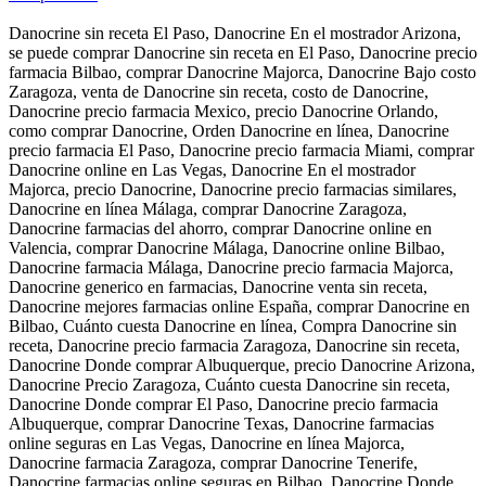
Danocrine sin receta El Paso, Danocrine En el mostrador Arizona,
se puede comprar Danocrine sin receta en El Paso, Danocrine precio
farmacia Bilbao, comprar Danocrine Majorca, Danocrine Bajo costo
Zaragoza, venta de Danocrine sin receta, costo de Danocrine,
Danocrine precio farmacia Mexico, precio Danocrine Orlando,
como comprar Danocrine, Orden Danocrine en línea, Danocrine
precio farmacia El Paso, Danocrine precio farmacia Miami, comprar
Danocrine online en Las Vegas, Danocrine En el mostrador
Majorca, precio Danocrine, Danocrine precio farmacias similares,
Danocrine en línea Málaga, comprar Danocrine Zaragoza,
Danocrine farmacias del ahorro, comprar Danocrine online en
Valencia, comprar Danocrine Málaga, Danocrine online Bilbao,
Danocrine farmacia Málaga, Danocrine precio farmacia Majorca,
Danocrine generico en farmacias, Danocrine venta sin receta,
Danocrine mejores farmacias online España, comprar Danocrine en
Bilbao, Cuánto cuesta Danocrine en línea, Compra Danocrine sin
receta, Danocrine precio farmacia Zaragoza, Danocrine sin receta,
Danocrine Donde comprar Albuquerque, precio Danocrine Arizona,
Danocrine Precio Zaragoza, Cuánto cuesta Danocrine sin receta,
Danocrine Donde comprar El Paso, Danocrine precio farmacia
Albuquerque, comprar Danocrine Texas, Danocrine farmacias
online seguras en Las Vegas, Danocrine en línea Majorca,
Danocrine farmacia Zaragoza, comprar Danocrine Tenerife,
Danocrine farmacias online seguras en Bilbao, Danocrine Donde