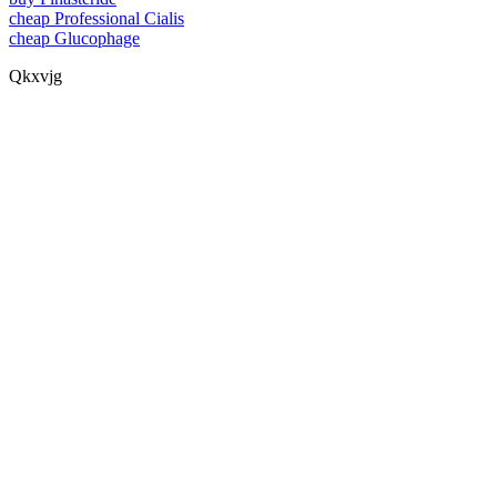
cheap Professional Cialis
cheap Glucophage
Qkxvjg