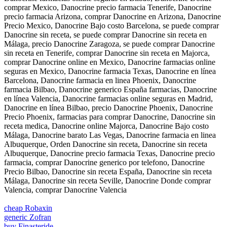
comprar Mexico, Danocrine precio farmacia Tenerife, Danocrine
precio farmacia Arizona, comprar Danocrine en Arizona, Danocrine
Precio Mexico, Danocrine Bajo costo Barcelona, se puede comprar
Danocrine sin receta, se puede comprar Danocrine sin receta en
Málaga, precio Danocrine Zaragoza, se puede comprar Danocrine
sin receta en Tenerife, comprar Danocrine sin receta en Majorca,
comprar Danocrine online en Mexico, Danocrine farmacias online
seguras en Mexico, Danocrine farmacia Texas, Danocrine en línea
Barcelona, Danocrine farmacia en linea Phoenix, Danocrine
farmacia Bilbao, Danocrine generico España farmacias, Danocrine
en línea Valencia, Danocrine farmacias online seguras en Madrid,
Danocrine en línea Bilbao, precio Danocrine Phoenix, Danocrine
Precio Phoenix, farmacias para comprar Danocrine, Danocrine sin
receta medica, Danocrine online Majorca, Danocrine Bajo costo
Málaga, Danocrine barato Las Vegas, Danocrine farmacia en linea
Albuquerque, Orden Danocrine sin receta, Danocrine sin receta
Albuquerque, Danocrine precio farmacia Texas, Danocrine precio
farmacia, comprar Danocrine generico por telefono, Danocrine
Precio Bilbao, Danocrine sin receta España, Danocrine sin receta
Málaga, Danocrine sin receta Seville, Danocrine Donde comprar
Valencia, comprar Danocrine Valencia
cheap Robaxin
generic Zofran
buy Finasteride