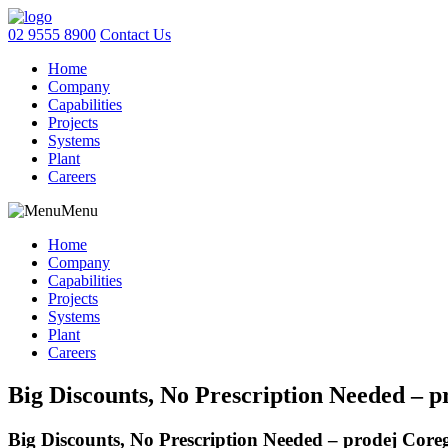
02 9555 8900
Contact Us
Home
Company
Capabilities
Projects
Systems
Plant
Careers
Menu
Home
Company
Capabilities
Projects
Systems
Plant
Careers
Big Discounts, No Prescription Needed – 
Big Discounts, No Prescription Needed – prodej Core