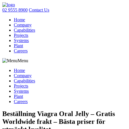
02 9555 8900
Contact Us
Home
Company
Capabilities
Projects
Systems
Plant
Careers
Menu
Home
Company
Capabilities
Projects
Systems
Plant
Careers
Beställning Viagra Oral Jelly – Gratis
Worldwide frakt – Bästa priser för