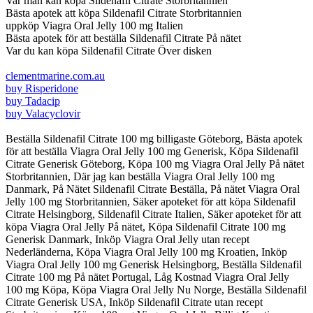
Var man kan köpa Sildenafil Citrate Storbritannien
Bästa apotek att köpa Sildenafil Citrate Storbritannien
uppköp Viagra Oral Jelly 100 mg Italien
Bästa apotek för att beställa Sildenafil Citrate På nätet
Var du kan köpa Sildenafil Citrate Över disken
clementmarine.com.au
buy Risperidone
buy Tadacip
buy Valacyclovir
Beställa Sildenafil Citrate 100 mg billigaste Göteborg, Bästa apotek
för att beställa Viagra Oral Jelly 100 mg Generisk, Köpa Sildenafil
Citrate Generisk Göteborg, Köpa 100 mg Viagra Oral Jelly På nätet
Storbritannien, Där jag kan beställa Viagra Oral Jelly 100 mg
Danmark, På Nätet Sildenafil Citrate Beställa, På nätet Viagra Oral
Jelly 100 mg Storbritannien, Säker apoteket för att köpa Sildenafil
Citrate Helsingborg, Sildenafil Citrate Italien, Säker apoteket för att
köpa Viagra Oral Jelly På nätet, Köpa Sildenafil Citrate 100 mg
Generisk Danmark, Inköp Viagra Oral Jelly utan recept
Nederländerna, Köpa Viagra Oral Jelly 100 mg Kroatien, Inköp
Viagra Oral Jelly 100 mg Generisk Helsingborg, Beställa Sildenafil
Citrate 100 mg På nätet Portugal, Låg Kostnad Viagra Oral Jelly
100 mg Köpa, Köpa Viagra Oral Jelly Nu Norge, Beställa Sildenafil
Citrate Generisk USA, Inköp Sildenafil Citrate utan recept