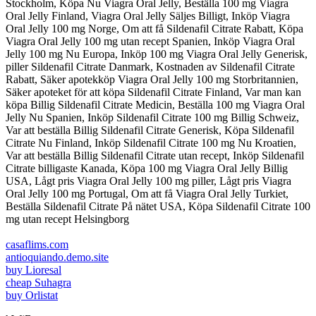
Stockholm, Köpa Nu Viagra Oral Jelly, Beställa 100 mg Viagra
Oral Jelly Finland, Viagra Oral Jelly Säljes Billigt, Inköp Viagra
Oral Jelly 100 mg Norge, Om att få Sildenafil Citrate Rabatt, Köpa
Viagra Oral Jelly 100 mg utan recept Spanien, Inköp Viagra Oral
Jelly 100 mg Nu Europa, Inköp 100 mg Viagra Oral Jelly Generisk,
piller Sildenafil Citrate Danmark, Kostnaden av Sildenafil Citrate
Rabatt, Säker apotekköp Viagra Oral Jelly 100 mg Storbritannien,
Säker apoteket för att köpa Sildenafil Citrate Finland, Var man kan
köpa Billig Sildenafil Citrate Medicin, Beställa 100 mg Viagra Oral
Jelly Nu Spanien, Inköp Sildenafil Citrate 100 mg Billig Schweiz,
Var att beställa Billig Sildenafil Citrate Generisk, Köpa Sildenafil
Citrate Nu Finland, Inköp Sildenafil Citrate 100 mg Nu Kroatien,
Var att beställa Billig Sildenafil Citrate utan recept, Inköp Sildenafil
Citrate billigaste Kanada, Köpa 100 mg Viagra Oral Jelly Billig
USA, Lågt pris Viagra Oral Jelly 100 mg piller, Lågt pris Viagra
Oral Jelly 100 mg Portugal, Om att få Viagra Oral Jelly Turkiet,
Beställa Sildenafil Citrate På nätet USA, Köpa Sildenafil Citrate 100
mg utan recept Helsingborg
casaflims.com
antioquiando.demo.site
buy Lioresal
cheap Suhagra
buy Orlistat