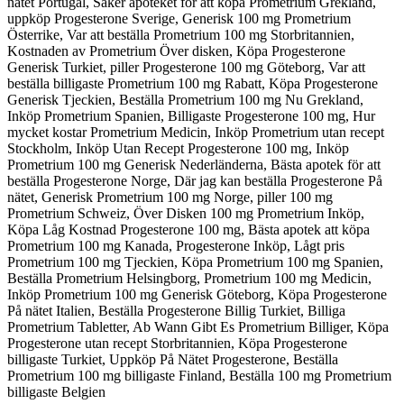
nätet Portugal, Säker apoteket för att köpa Prometrium Grekland,
uppköp Progesterone Sverige, Generisk 100 mg Prometrium
Österrike, Var att beställa Prometrium 100 mg Storbritannien,
Kostnaden av Prometrium Över disken, Köpa Progesterone
Generisk Turkiet, piller Progesterone 100 mg Göteborg, Var att
beställa billigaste Prometrium 100 mg Rabatt, Köpa Progesterone
Generisk Tjeckien, Beställa Prometrium 100 mg Nu Grekland,
Inköp Prometrium Spanien, Billigaste Progesterone 100 mg, Hur
mycket kostar Prometrium Medicin, Inköp Prometrium utan recept
Stockholm, Inköp Utan Recept Progesterone 100 mg, Inköp
Prometrium 100 mg Generisk Nederländerna, Bästa apotek för att
beställa Progesterone Norge, Där jag kan beställa Progesterone På
nätet, Generisk Prometrium 100 mg Norge, piller 100 mg
Prometrium Schweiz, Över Disken 100 mg Prometrium Inköp,
Köpa Låg Kostnad Progesterone 100 mg, Bästa apotek att köpa
Prometrium 100 mg Kanada, Progesterone Inköp, Lågt pris
Prometrium 100 mg Tjeckien, Köpa Prometrium 100 mg Spanien,
Beställa Prometrium Helsingborg, Prometrium 100 mg Medicin,
Inköp Prometrium 100 mg Generisk Göteborg, Köpa Progesterone
På nätet Italien, Beställa Progesterone Billig Turkiet, Billiga
Prometrium Tabletter, Ab Wann Gibt Es Prometrium Billiger, Köpa
Progesterone utan recept Storbritannien, Köpa Progesterone
billigaste Turkiet, Uppköp På Nätet Progesterone, Beställa
Prometrium 100 mg billigaste Finland, Beställa 100 mg Prometrium
billigaste Belgien