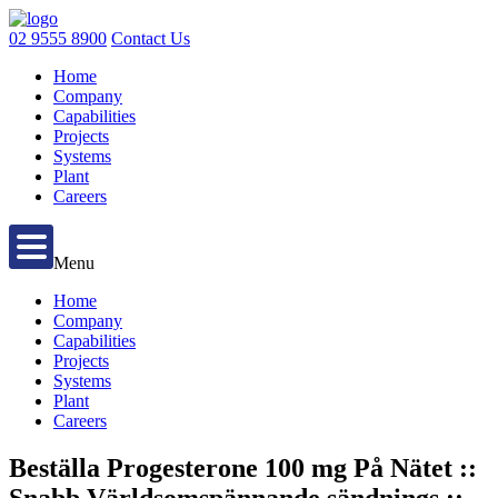
02 9555 8900
Contact Us
Home
Company
Capabilities
Projects
Systems
Plant
Careers
Menu
Home
Company
Capabilities
Projects
Systems
Plant
Careers
Beställa Progesterone 100 mg På Nätet ::
Snabb Världsomspännande sändnings ::