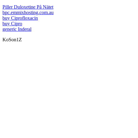
Piller Duloxetine På Nätet
bpc.emmixhosting.com.au
buy Ciprofloxacin
buy Cipro
generic Inderal
KoSon1Z