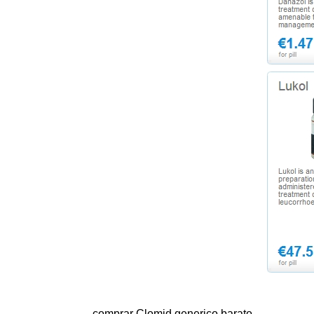
comprar Clomid generico barato