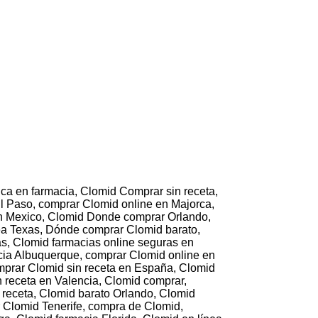
ca en farmacia, Clomid Comprar sin receta,
l Paso, comprar Clomid online en Majorca,
en Mexico, Clomid Donde comprar Orlando,
nea Texas, Dónde comprar Clomid barato,
as, Clomid farmacias online seguras en
cia Albuquerque, comprar Clomid online en
omprar Clomid sin receta en España, Clomid
n receta en Valencia, Clomid comprar,
receta, Clomid barato Orlando, Clomid
 Clomid Tenerife, compra de Clomid,