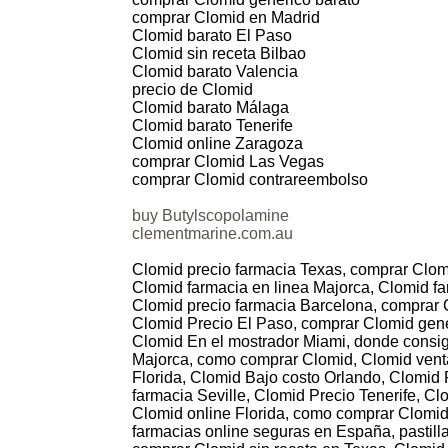
comprar Clomid en Madrid
Clomid barato El Paso
Clomid sin receta Bilbao
Clomid barato Valencia
precio de Clomid
Clomid barato Málaga
Clomid barato Tenerife
Clomid online Zaragoza
comprar Clomid Las Vegas
comprar Clomid contrareembolso
buy Butylscopolamine
clementmarine.com.au
Clomid precio farmacia Texas, comprar Clom
Clomid farmacia en linea Majorca, Clomid f
Clomid precio farmacia Barcelona, comprar 
Clomid Precio El Paso, comprar Clomid gene
Clomid En el mostrador Miami, donde consigo
Majorca, como comprar Clomid, Clomid venta
Florida, Clomid Bajo costo Orlando, Clomid
farmacia Seville, Clomid Precio Tenerife, Cl
Clomid online Florida, como comprar Clomid
farmacias online seguras en España, pastil