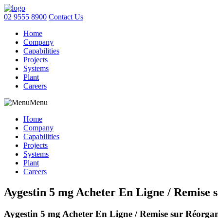
02 9555 8900
Contact Us
Home
Company
Capabilities
Projects
Systems
Plant
Careers
Menu
Home
Company
Capabilities
Projects
Systems
Plant
Careers
Aygestin 5 mg Acheter En Ligne / Remise 
Aygestin 5 mg Acheter En Ligne / Remise sur Réorga