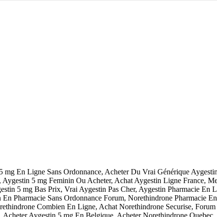
 5 mg En Ligne Sans Ordonnance, Acheter Du Vrai Générique Aygesti
 Aygestin 5 mg Feminin Ou Acheter, Achat Aygestin Ligne France, Mei
stin 5 mg Bas Prix, Vrai Aygestin Pas Cher, Aygestin Pharmacie En 
n En Pharmacie Sans Ordonnance Forum, Norethindrone Pharmacie En 
orethindrone Combien En Ligne, Achat Norethindrone Securise, Forum 
 Acheter Aygestin 5 mg En Belgique, Acheter Norethindrone Quebec, 