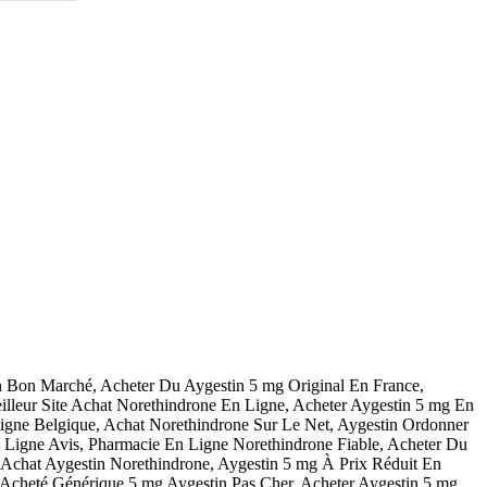
n Bon Marché, Acheter Du Aygestin 5 mg Original En France,
lleur Site Achat Norethindrone En Ligne, Acheter Aygestin 5 mg En
Ligne Belgique, Achat Norethindrone Sur Le Net, Aygestin Ordonner
Ligne Avis, Pharmacie En Ligne Norethindrone Fiable, Acheter Du
Achat Aygestin Norethindrone, Aygestin 5 mg À Prix Réduit En
Acheté Générique 5 mg Aygestin Pas Cher, Acheter Aygestin 5 mg