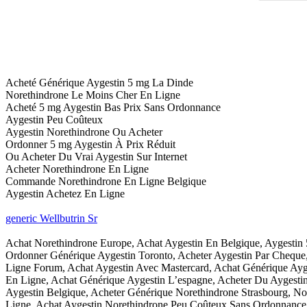
Acheté Générique Aygestin 5 mg La Dinde
Norethindrone Le Moins Cher En Ligne
Acheté 5 mg Aygestin Bas Prix Sans Ordonnance
Aygestin Peu Coûteux
Aygestin Norethindrone Ou Acheter
Ordonner 5 mg Aygestin À Prix Réduit
Ou Acheter Du Vrai Aygestin Sur Internet
Acheter Norethindrone En Ligne
Commande Norethindrone En Ligne Belgique
Aygestin Achetez En Ligne
generic Wellbutrin Sr
Achat Norethindrone Europe, Achat Aygestin En Belgique, Aygestin
Ordonner Générique Aygestin Toronto, Acheter Aygestin Par Cheque,
Ligne Forum, Achat Aygestin Avec Mastercard, Achat Générique Ayge
En Ligne, Achat Générique Aygestin L’espagne, Acheter Du Aygesti
Aygestin Belgique, Acheter Générique Norethindrone Strasbourg, N
Ligne, Achat Aygestin Norethindrone Peu Coûteux Sans Ordonnance,