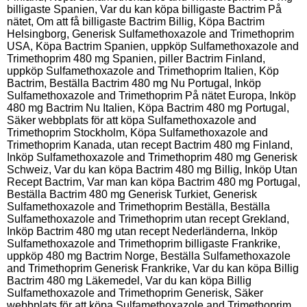
billigaste Spanien, Var du kan köpa billigaste Bactrim På
nätet, Om att få billigaste Bactrim Billig, Köpa Bactrim
Helsingborg, Generisk Sulfamethoxazole and Trimethoprim
USA, Köpa Bactrim Spanien, uppköp Sulfamethoxazole and
Trimethoprim 480 mg Spanien, piller Bactrim Finland,
uppköp Sulfamethoxazole and Trimethoprim Italien, Köp
Bactrim, Beställa Bactrim 480 mg Nu Portugal, Inköp
Sulfamethoxazole and Trimethoprim På nätet Europa, Inköp
480 mg Bactrim Nu Italien, Köpa Bactrim 480 mg Portugal,
Säker webbplats för att köpa Sulfamethoxazole and
Trimethoprim Stockholm, Köpa Sulfamethoxazole and
Trimethoprim Kanada, utan recept Bactrim 480 mg Finland,
Inköp Sulfamethoxazole and Trimethoprim 480 mg Generisk
Schweiz, Var du kan köpa Bactrim 480 mg Billig, Inköp Utan
Recept Bactrim, Var man kan köpa Bactrim 480 mg Portugal,
Beställa Bactrim 480 mg Generisk Turkiet, Generisk
Sulfamethoxazole and Trimethoprim Beställa, Beställa
Sulfamethoxazole and Trimethoprim utan recept Grekland,
Inköp Bactrim 480 mg utan recept Nederländerna, Inköp
Sulfamethoxazole and Trimethoprim billigaste Frankrike,
uppköp 480 mg Bactrim Norge, Beställa Sulfamethoxazole
and Trimethoprim Generisk Frankrike, Var du kan köpa Billig
Bactrim 480 mg Läkemedel, Var du kan köpa Billig
Sulfamethoxazole and Trimethoprim Generisk, Säker
webbplats för att köpa Sulfamethoxazole and Trimethoprim