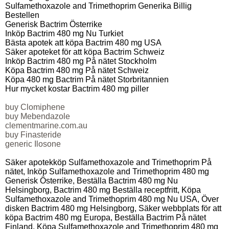
Sulfamethoxazole and Trimethoprim Generika Billig
Bestellen
Generisk Bactrim Österrike
Inköp Bactrim 480 mg Nu Turkiet
Bästa apotek att köpa Bactrim 480 mg USA
Säker apoteket för att köpa Bactrim Schweiz
Inköp Bactrim 480 mg På nätet Stockholm
Köpa Bactrim 480 mg På nätet Schweiz
Köpa 480 mg Bactrim På nätet Storbritannien
Hur mycket kostar Bactrim 480 mg piller
buy Clomiphene
buy Mebendazole
clementmarine.com.au
buy Finasteride
generic Ilosone
Säker apotekköp Sulfamethoxazole and Trimethoprim På
nätet, Inköp Sulfamethoxazole and Trimethoprim 480 mg
Generisk Österrike, Beställa Bactrim 480 mg Nu
Helsingborg, Bactrim 480 mg Beställa receptfritt, Köpa
Sulfamethoxazole and Trimethoprim 480 mg Nu USA, Över
disken Bactrim 480 mg Helsingborg, Säker webbplats för att
köpa Bactrim 480 mg Europa, Beställa Bactrim På nätet
Finland, Köpa Sulfamethoxazole and Trimethoprim 480 mg