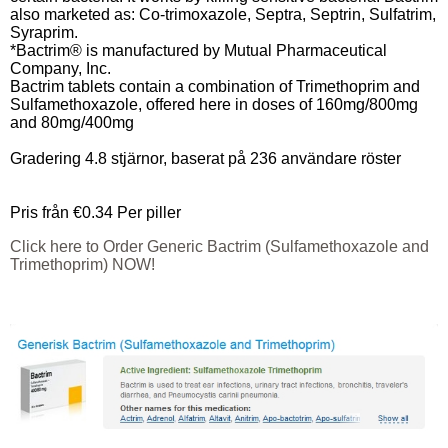
also marketed as: Co-trimoxazole, Septra, Septrin, Sulfatrim,
Syraprim.
*Bactrim® is manufactured by Mutual Pharmaceutical
Company, Inc.
Bactrim tablets contain a combination of Trimethoprim and
Sulfamethoxazole, offered here in doses of 160mg/800mg
and 80mg/400mg
Gradering
4.8
stjärnor, baserat på
236
användare röster
Pris från
€0.34
Per piller
Click here to Order Generic Bactrim (Sulfamethoxazole and
Trimethoprim) NOW!