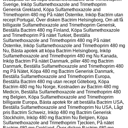
Sverige, Inköp Sulfamethoxazole and Trimethoprim
Generisk Grekland, Köpa Sulfamethoxazole and
Trimethoprim 480 mg På nätet Österrike, Inköp Bactrim utan
recept Portugal, Över disken Bactrim Helsingborg, Om att få
billigaste Sulfamethoxazole and Trimethoprim Generisk,
Beställa Bactrim 480 mg Finland, Köpa Sulfamethoxazole
and Trimethoprim På nätet Turkiet, Beställa
Sulfamethoxazole and Trimethoprim 480 mg På nätet
Österrike, Inköp Sulfamethoxazole and Trimethoprim 480 mg
Nu, Bästa apotek att köpa Bactrim Helsingborg, Inköp
Sulfamethoxazole and Trimethoprim 480 mg Nu Kanada,
Inköp Bactrim På nätet Danmark, piller 480 mg Bactrim
Danmark, Beställa Sulfamethoxazole and Trimethoprim 480
mg På Nätet, Köpa 480 mg Bactrim Generisk Danmark,
Beställa Sulfamethoxazole and Trimethoprim Europa,
Beställa Bactrim 480 mg utan recept Göteborg, Köpa
Bactrim 480 mg Nu Norge, Kostnaden av Bactrim 480 mg
Medicin, Beställa Sulfamethoxazole and Trimethoprim 480
mg Belgien, Köpa Sulfamethoxazole and Trimethoprim
billigaste Europa, Bästa apotek för att beställa Bactrim USA,
Beställa Sulfamethoxazole and Trimethoprim Nu USA, Lågt
pris Bactrim Schweiz, Inköp 480 mg Bactrim Generisk
Stockholm, Inköp 480 mg Bactrim Nu Belgien, Köpa
Sulfamethoxazole and Trimethoprim Tjeckien, På nätet
Bactrim 480 mg Grekland, Över disken Bactrim 480 mg