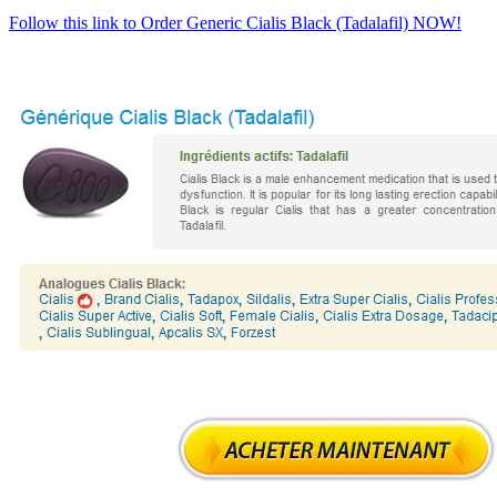
Follow this link to Order Generic Cialis Black (Tadalafil) NOW!