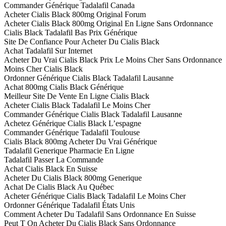
Commander Générique Tadalafil Canada
Acheter Cialis Black 800mg Original Forum
Acheter Cialis Black 800mg Original En Ligne Sans Ordonnance
Cialis Black Tadalafil Bas Prix Générique
Site De Confiance Pour Acheter Du Cialis Black
Achat Tadalafil Sur Internet
Acheter Du Vrai Cialis Black Prix Le Moins Cher Sans Ordonnance
Moins Cher Cialis Black
Ordonner Générique Cialis Black Tadalafil Lausanne
Achat 800mg Cialis Black Générique
Meilleur Site De Vente En Ligne Cialis Black
Acheter Cialis Black Tadalafil Le Moins Cher
Commander Générique Cialis Black Tadalafil Lausanne
Achetez Générique Cialis Black L’espagne
Commander Générique Tadalafil Toulouse
Cialis Black 800mg Acheter Du Vrai Générique
Tadalafil Generique Pharmacie En Ligne
Tadalafil Passer La Commande
Achat Cialis Black En Suisse
Acheter Du Cialis Black 800mg Generique
Achat De Cialis Black Au Québec
Acheter Générique Cialis Black Tadalafil Le Moins Cher
Ordonner Générique Tadalafil États Unis
Comment Acheter Du Tadalafil Sans Ordonnance En Suisse
Peut T On Acheter Du Cialis Black Sans Ordonnance