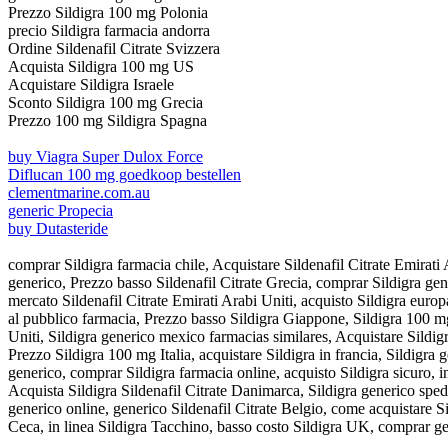
Prezzo Sildigra 100 mg Polonia
precio Sildigra farmacia andorra
Ordine Sildenafil Citrate Svizzera
Acquista Sildigra 100 mg US
Acquistare Sildigra Israele
Sconto Sildigra 100 mg Grecia
Prezzo 100 mg Sildigra Spagna
buy Viagra Super Dulox Force
Diflucan 100 mg goedkoop bestellen
clementmarine.com.au
generic Propecia
buy Dutasteride
comprar Sildigra farmacia chile, Acquistare Sildenafil Citrate Emirati
generico, Prezzo basso Sildenafil Citrate Grecia, comprar Sildigra g
mercato Sildenafil Citrate Emirati Arabi Uniti, acquisto Sildigra euro
al pubblico farmacia, Prezzo basso Sildigra Giappone, Sildigra 100 
Uniti, Sildigra generico mexico farmacias similares, Acquistare Sildig
Prezzo Sildigra 100 mg Italia, acquistare Sildigra in francia, Sildigr
generico, comprar Sildigra farmacia online, acquisto Sildigra sicuro, 
Acquista Sildigra Sildenafil Citrate Danimarca, Sildigra generico spe
generico online, generico Sildenafil Citrate Belgio, come acquistare S
Ceca, in linea Sildigra Tacchino, basso costo Sildigra UK, comprar ge