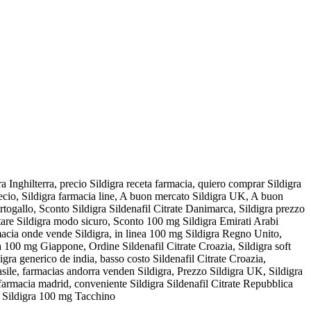
 Inghilterra, precio Sildigra receta farmacia, quiero comprar Sildigra
ecio, Sildigra farmacia line, A buon mercato Sildigra UK, A buon
rtogallo, Sconto Sildigra Sildenafil Citrate Danimarca, Sildigra prezzo
are Sildigra modo sicuro, Sconto 100 mg Sildigra Emirati Arabi
rmacia onde vende Sildigra, in linea 100 mg Sildigra Regno Unito,
ra 100 mg Giappone, Ordine Sildenafil Citrate Croazia, Sildigra soft
gra generico de india, basso costo Sildenafil Citrate Croazia,
asile, farmacias andorra venden Sildigra, Prezzo Sildigra UK, Sildigra
 farmacia madrid, conveniente Sildigra Sildenafil Citrate Repubblica
to Sildigra 100 mg Tacchino