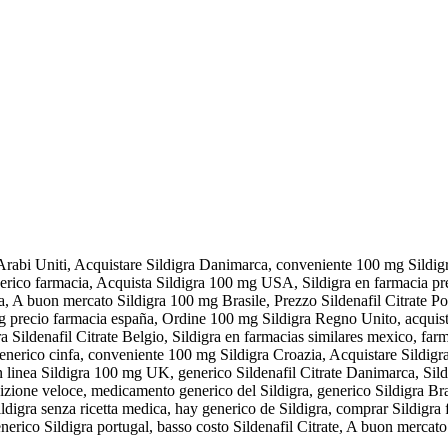
 Arabi Uniti, Acquistare Sildigra Danimarca, conveniente 100 mg Sildigra
enerico farmacia, Acquista Sildigra 100 mg USA, Sildigra en farmacia pr
pa, A buon mercato Sildigra 100 mg Brasile, Prezzo Sildenafil Citrate Po
mg precio farmacia españa, Ordine 100 mg Sildigra Regno Unito, acquist
ra Sildenafil Citrate Belgio, Sildigra en farmacias similares mexico, fa
a generico cinfa, conveniente 100 mg Sildigra Croazia, Acquistare Sildig
in linea Sildigra 100 mg UK, generico Sildenafil Citrate Danimarca, Sildi
dizione veloce, medicamento generico del Sildigra, generico Sildigra Br
ildigra senza ricetta medica, hay generico de Sildigra, comprar Sildigra
nerico Sildigra portugal, basso costo Sildenafil Citrate, A buon merca